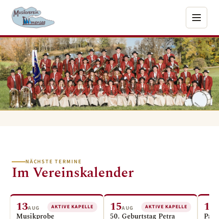
NÄCHSTE TERMINE
Im Vereinskalender
13
15
16
AKTIVE KAPELLE
AKTIVE KAPELLE
AUG
AUG
Musikprobe
50. Geburtstag Petra
Patr