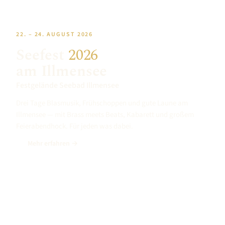
22. – 24. AUGUST 2026
Seefest
2026
am Illmensee
Festgelände Seebad Illmensee
Drei Tage Blasmusik, Frühschoppen und gute Laune am
Illmensee — mit Brass meets Beats, Kabarett und großem
Feierabendhock. Für jeden was dabei.
Mehr erfahren →