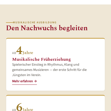
Weiterlesen →
28. Juni 2026
Verein
MUSIKALISCHE AUSBILDUNG
Den Nachwuchs begleiten
Infotag zur Jugendausbildung
Den Infonachmittag zur Jugendausbildung veranstaltete
der Musikverein am Samstag, den 27. Juni im Probelokal
in Illmensee. Die 1. Vorsitzende Deborah Huttner stellte
4
den Verein mit seinen über 100 aktiven Musikerinnen…
Jahre
AB
Weiterlesen →
Musikalische Früherziehung
Spielerischer Einstieg in Rhythmus, Klang und
gemeinsames Musizieren — der erste Schritt für die
Jüngsten im Verein.
Mehr erfahren →
6
Jahre
AB